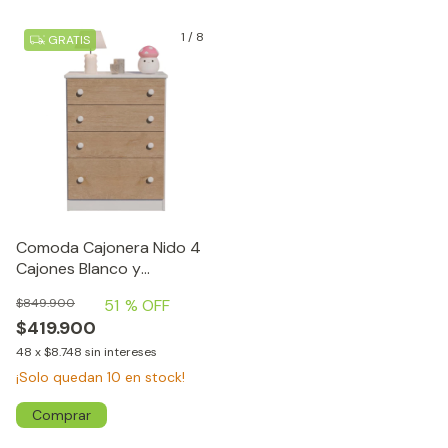
1
/
8
GRATIS
Comoda Cajonera Nido 4
Cajones Blanco y
Amaderado
51
% OFF
$849.900
$419.900
48
x
$8.748
sin intereses
¡Solo quedan
10
en stock!