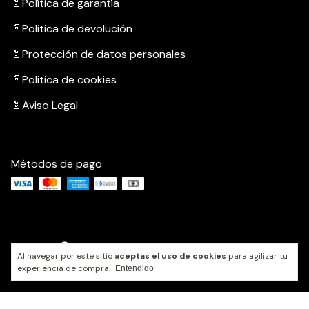
📄Política de garantía
📄Política de devolución
📄Protección de datos personales
📄Política de cookies
📄Aviso Legal
Métodos de pago
x
¡Agregado al carrito con éxito!
Al navegar por este sitio
aceptas el uso de cookies
para agilizar tu
Copyright Akivoy colombia - 2026. Todos los derechos
experiencia de compra.
Entendido
reservados.