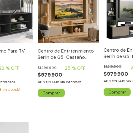
Centro de En
lmo Para TV
Centro de Entrtenimiento
Berlín de 65¨
Berlin de 65¨ Castaño
Puertas Clara
$1.219.900
22
% OFF
25
% OFF
$1.299.900
$979.900
$979.900
48
x
$20.415
sin 
 intereses
48
x
$20.415
sin intereses
6
en stock!