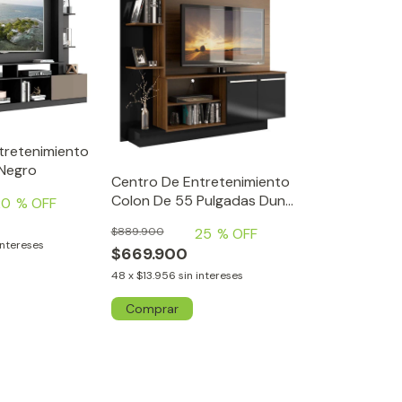
tretenimiento
 Negro
Centro De Entretenimiento
Colon De 55 Pulgadas Duna
20
% OFF
/ Negro
25
% OFF
$889.900
intereses
$669.900
48
x
$13.956
sin intereses