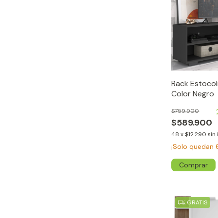
Rack Estoco
Color Negro
$759.900
$589.900
48
x
$12.290
sin
¡Solo quedan
GRATIS