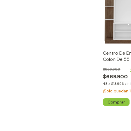
Centro De En
Colon De 55
Blanco / Arci
$869.900
$669.900
48
x
$13.956
sin
¡Solo quedan