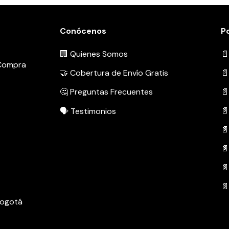
Conócenos
Po
🏢 Quienes Somos
📄
 Compra
🤝 Cobertura de Envío Gratis
📄
🤔 Preguntas Frecuentes
📄
📄
🗣️ Testimonios
📄
📄
📄
📄
 Bogotá