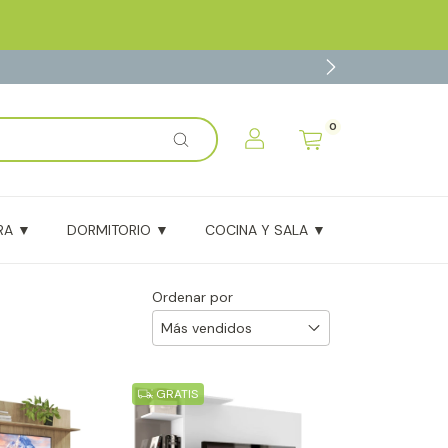
0
x
¡Agregado al carrito con éxito!
RA ▼
DORMITORIO ▼
COCINA Y SALA ▼
BLOG
Ordenar por
GRATIS