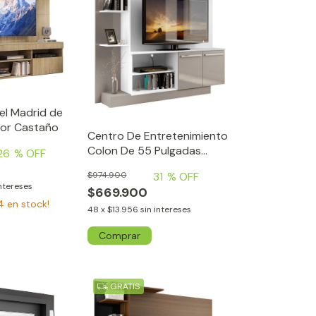
el Madrid de
lor Castaño
Centro De Entretenimiento
Colon De 55 Pulgadas
26
% OFF
Blanco/Satinado
31
% OFF
$974.900
intereses
$669.900
4
en stock!
48
x
$13.956
sin intereses
GRATIS