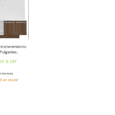
tretenimiento
 Pulgadas
la
23
% OFF
 intereses
13
en stock!