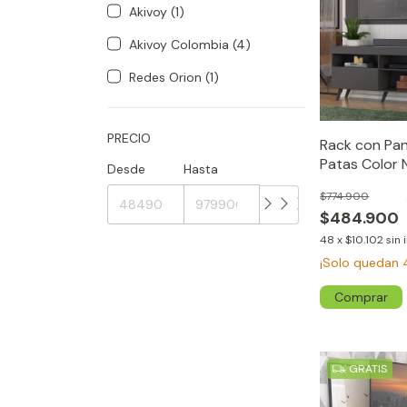
Akivoy (1)
Akivoy Colombia (4)
Redes Orion (1)
PRECIO
Rack con Pan
Patas Color 
Desde
Hasta
$774.900
$484.900
48
x
$10.102
sin 
¡Solo quedan
GRATIS