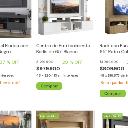
el Florida con
Centro de Entrtenimiento
Rack con Pan
Negro
Berlin de 65¨ Blanco
65¨ Retro Co
37
% OFF
20
% OFF
$1.219.900
$1.099.900
$979.900
$809.900
intereses
48
x
$20.415
sin intereses
48
x
$16.873
sin 
4
en stock!
¡Solo quedan
1
GRATIS
GRATIS